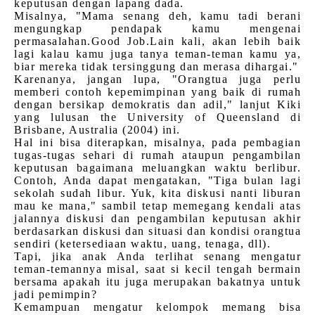
keputusan dengan lapang dada.
Misalnya, "Mama senang deh, kamu tadi berani
mengungkap pendapak kamu mengenai
permasalahan.Good Job.Lain kali, akan lebih baik
lagi kalau kamu juga tanya teman-teman kamu ya,
biar mereka tidak tersinggung dan merasa dihargai."
Karenanya, jangan lupa, "Orangtua juga perlu
memberi contoh kepemimpinan yang baik di rumah
dengan bersikap demokratis dan adil," lanjut Kiki
yang lulusan the University of Queensland di
Brisbane, Australia (2004) ini.
Hal ini bisa diterapkan, misalnya, pada pembagian
tugas-tugas sehari di rumah ataupun pengambilan
keputusan bagaimana meluangkan waktu berlibur.
Contoh, Anda dapat mengatakan, "Tiga bulan lagi
sekolah sudah libur. Yuk, kita diskusi nanti liburan
mau ke mana," sambil tetap memegang kendali atas
jalannya diskusi dan pengambilan keputusan akhir
berdasarkan diskusi dan situasi dan kondisi orangtua
sendiri (ketersediaan waktu, uang, tenaga, dll).
Tapi, jika anak Anda terlihat senang mengatur
teman-temannya misal, saat si kecil tengah bermain
bersama apakah itu juga merupakan bakatnya untuk
jadi pemimpin?
Kemampuan mengatur kelompok memang bisa