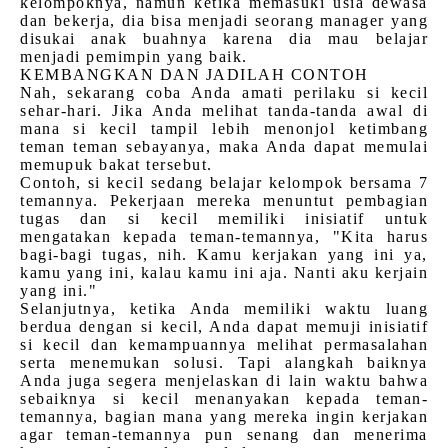
kelompoknya, namun ketika memasuki usia dewasa
dan bekerja, dia bisa menjadi seorang manager yang
disukai anak buahnya karena dia mau belajar
menjadi pemimpin yang baik.
KEMBANGKAN DAN JADILAH CONTOH
Nah, sekarang coba Anda amati perilaku si kecil
sehar-hari. Jika Anda melihat tanda-tanda awal di
mana si kecil tampil lebih menonjol ketimbang
teman teman sebayanya, maka Anda dapat memulai
memupuk bakat tersebut.
Contoh, si kecil sedang belajar kelompok bersama 7
temannya. Pekerjaan mereka menuntut pembagian
tugas dan si kecil memiliki inisiatif untuk
mengatakan kepada teman-temannya, "Kita harus
bagi-bagi tugas, nih. Kamu kerjakan yang ini ya,
kamu yang ini, kalau kamu ini aja. Nanti aku kerjain
yang ini."
Selanjutnya, ketika Anda memiliki waktu luang
berdua dengan si kecil, Anda dapat memuji inisiatif
si kecil dan kemampuannya melihat permasalahan
serta menemukan solusi. Tapi alangkah baiknya
Anda juga segera menjelaskan di lain waktu bahwa
sebaiknya si kecil menanyakan kepada teman-
temannya, bagian mana yang mereka ingin kerjakan
agar teman-temannya pun senang dan menerima