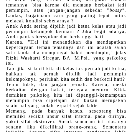
temannya, bisa karena dia memang berbakat jadi
pemimpin, atau jangan-jangan sekedar "
bossy".
Lantas, bagaimana cara yang paling tepat untuk
melacak kondisi sebenarnya ?
Anak Anda sering dipilih jadi ketua kelas atau jadi
pemimpin kelompok bermain ? Jika begit adanya,
Anda pantas bersyukur dan berbangga hati.
Karena, "Hal ini menandakan dia mendapatkan
kepercayaan teman-temannya dan ini adalah salah
satu tanda dia mempunyai bakat memimpin," jelas
Rizki Washarti Siregar, BA, M.Psi., yang psikolog
itu.
Tapi jika si kecil kita di kelas tak pernah jadi ketua,
bahkan tak pernah dipilih jadi pemimpin
kelompoknya, perlukah kita sedih dan berkecil hati?
Tentu tidak, dan jangan pernah. Karena, meski
berkaitan dengan bakat, ternyata menurut Kiki-
demikian psikolog kita ini dipanggil-kemampuan
memimpin bisa dipelajari dan bukan merupakan
suatu hal yang sudah terpatri sejak lahir.
Memang, pada banyak kasus, seseorang bisa
memiliki sedikit unsur sifat internal pada dirinya,
yakni sifat ekstrover. Sosok semacam ini biasanya
senang jika dikelilingi orang-orang. Sementara