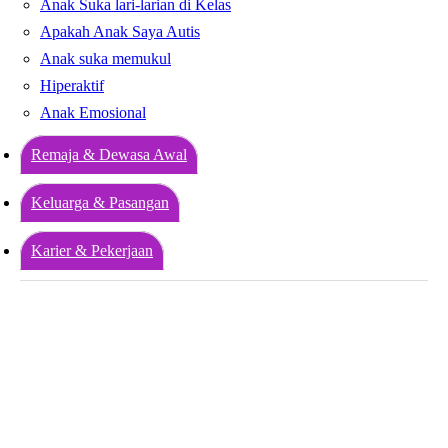
Anak Suka lari-larian di Kelas
Apakah Anak Saya Autis
Anak suka memukul
Hiperaktif
Anak Emosional
Remaja & Dewasa Awal
Keluarga & Pasangan
Karier & Pekerjaan