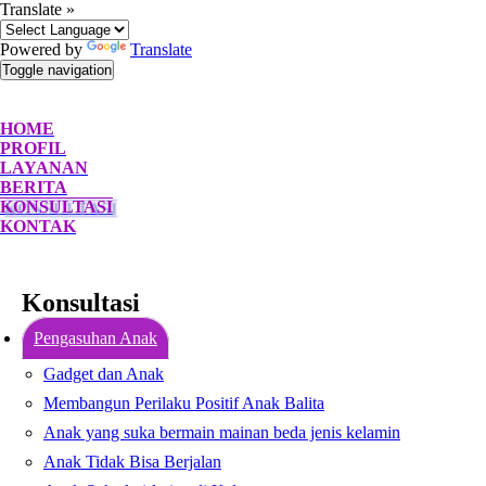
Translate »
Powered by
Translate
Toggle navigation
HOME
PROFIL
LAYANAN
BERITA
KONSULTASI
KONTAK
Konsultasi
Pengasuhan Anak
Gadget dan Anak
Membangun Perilaku Positif Anak Balita
Anak yang suka bermain mainan beda jenis kelamin
Anak Tidak Bisa Berjalan