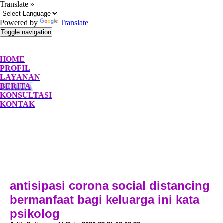
Translate »
Powered by
Translate
Toggle navigation
HOME
PROFIL
LAYANAN
BERITA
KONSULTASI
KONTAK
antisipasi corona social distancing
bermanfaat bagi keluarga ini kata
psikolog