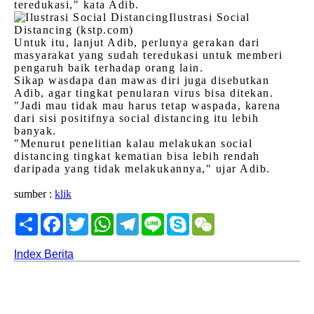
teredukasi," kata Adib.
Ilustrasi Social
Distancing (kstp.com)
Untuk itu, lanjut Adib, perlunya gerakan dari
masyarakat yang sudah teredukasi untuk memberi
pengaruh baik terhadap orang lain.
Sikap wasdapa dan mawas diri juga disebutkan
Adib, agar tingkat penularan virus bisa ditekan.
"Jadi mau tidak mau harus tetap waspada, karena
dari sisi positifnya social distancing itu lebih
banyak.
"Menurut penelitian kalau melakukan social
distancing tingkat kematian bisa lebih rendah
daripada yang tidak melakukannya," ujar Adib.
sumber :
klik
Share
Facebook
Twitter
WhatsApp
Telegram
Line
Skype
WeChat
Index Berita